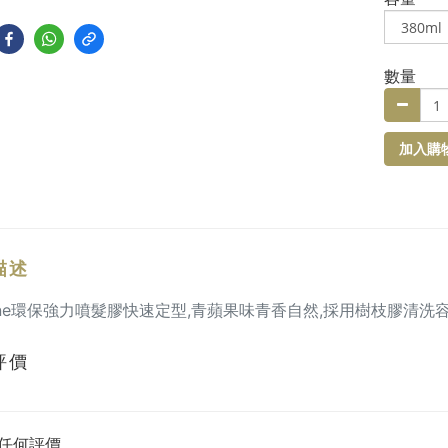
數量
加入購
描述
ltone環保強力噴髮膠快速定型,青蘋果味青香
自然,
採用樹枝膠
清洗容
評價
任何評價