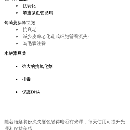
抗氧化
加速微血管循環
葡萄蔓藤幹世胞
抗衰老
減少皮膚老化造成細胞營養流失-
為毛囊注養
水解蠶豆葉
強大的抗氧化劑
排毒
保護DNA
随著頭髮養份流失髮色變得暗啞冇光澤，每天使用可提升光
澤和保持美感