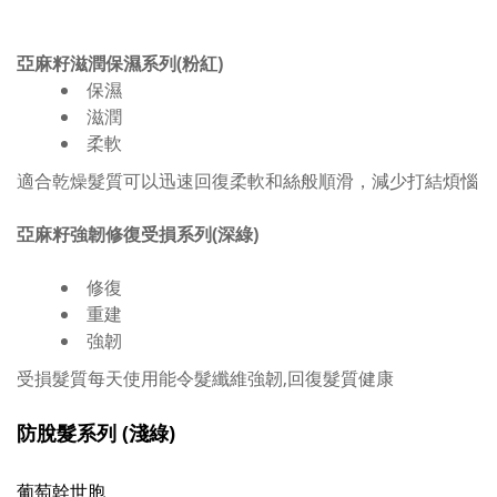
亞麻籽滋潤
保濕系列(粉紅)
保濕
滋潤
柔軟
適合乾燥髮質可以迅速回復柔軟和絲般順滑，減少打結煩惱
亞麻籽
強韌修復
受損
系列(深綠)
修復
重建
強韌
受損髮質每天使用能令髮纖維強韌,回復髮質健康
防脫髮系列 (淺綠)
葡萄幹世胞