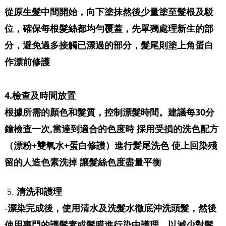
從原生髮中間開始，向下塗抹然後少量塗至髮根及駁
位，確保每根髮絲都均勻覆蓋，先單獨處理新生的部
分，避免過多接觸已漂過的部分，髮尾則塗上角蛋白
作漂前修護
4.檢查及時間放置
根據所需的顏色和髮質，控制漂髮時間。建議每30分
鐘檢查一次,當達到適合的色度時 採用受損的洗色配方
（漂粉+雙氧水+蛋白修護）進行髪尾洗色 使上回染殘
留的人造色素洗掉 讓髮絲色度盡量平衡
清洗和護理
5.
漂染完成後，使用清水及洗髮水徹底沖洗頭髮，然後
-
使用專門的護髮素或髮膜進行染中護理，以減少對髮