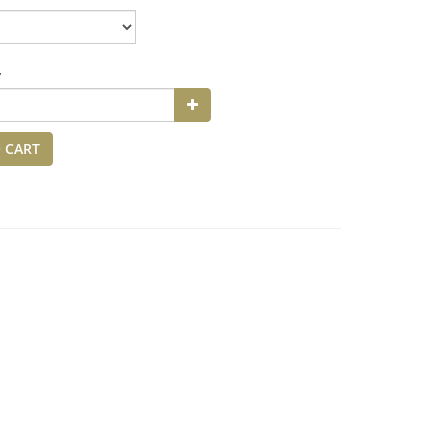
y
 CART