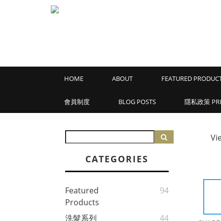
HOME
ABOUT
FEATURED PRODUC
會員制度
BLOG POSTS
隱私政策 PRIV
Vi
CATEGORIES
Featured
94
Products
洗髮系列
44