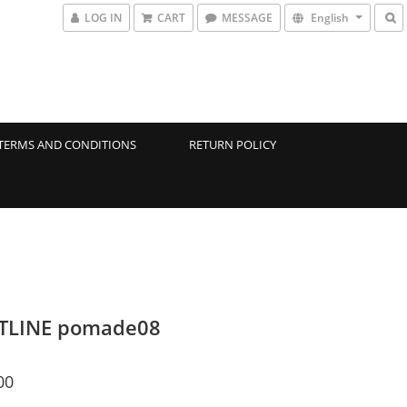
LOG IN
CART
MESSAGE
English
TERMS AND CONDITIONS
RETURN POLICY
TLINE pomade08
00