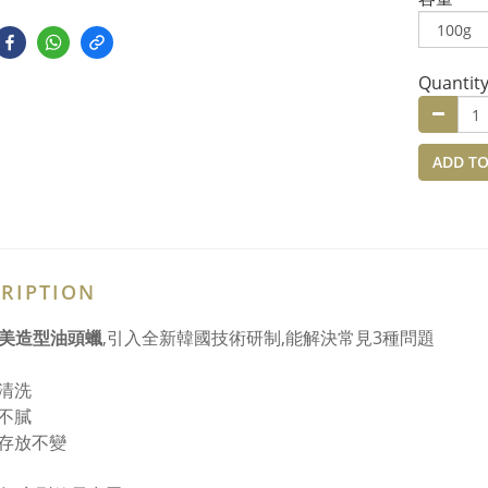
Quantit
ADD TO
RIPTION
絲美造型油頭蠟
,引入全新韓國技術研制,能解決常見3種問題
清洗
不膩
存放不變