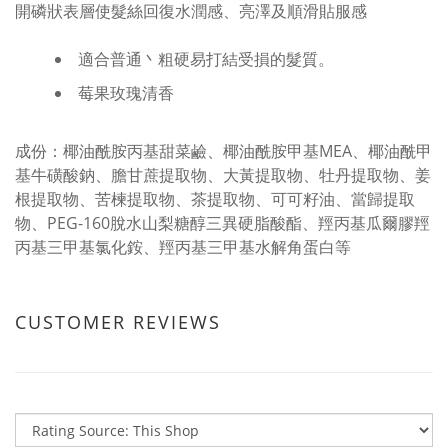
開磷狀表層使髮絲回復水潤感、亮澤及順滑貼服感
適合普通丶粗硬易打結受損的髮質。
莓果玫瑰清香
成份：椰油酰胺丙基甜菜鹼、椰油酰胺甲基MEA、椰油酰甲
基牛磺酸鈉、膽甘蔗提取物、大黃提取物、牡丹提取物、姜
根提取物、苦楝提取物、茶提取物、可可籽油、當歸提取
物、PEG-160脫水山梨糖醇三異硬脂酸酯、羥丙基瓜爾膠羥
丙基三甲基氯化銨、羥丙基三甲基水解角蛋白等
CUSTOMER REVIEWS